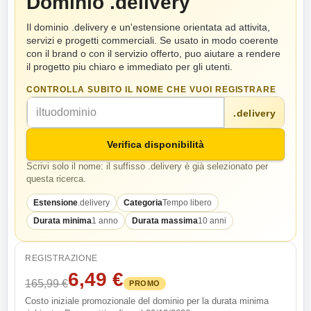
Dominio .delivery
Il dominio .delivery e un'estensione orientata ad attivita,
servizi e progetti commerciali. Se usato in modo coerente
con il brand o con il servizio offerto, puo aiutare a rendere
il progetto piu chiaro e immediato per gli utenti.
CONTROLLA SUBITO IL NOME CHE VUOI REGISTRARE
.delivery
Verifica disponibilità
Scrivi solo il nome: il suffisso .delivery è già selezionato per
questa ricerca.
Estensione
.delivery
Categoria
Tempo libero
Durata minima
1 anno
Durata massima
10 anni
REGISTRAZIONE
6,49 €
165,99 €
PROMO
Costo iniziale promozionale del dominio per la durata minima