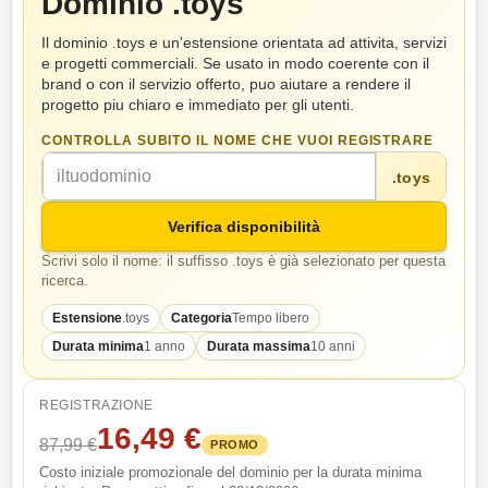
Dominio .toys
Il dominio .toys e un'estensione orientata ad attivita, servizi
e progetti commerciali. Se usato in modo coerente con il
brand o con il servizio offerto, puo aiutare a rendere il
progetto piu chiaro e immediato per gli utenti.
CONTROLLA SUBITO IL NOME CHE VUOI REGISTRARE
.toys
Verifica disponibilità
Scrivi solo il nome: il suffisso .toys è già selezionato per questa
ricerca.
Estensione
.toys
Categoria
Tempo libero
Durata minima
1 anno
Durata massima
10 anni
REGISTRAZIONE
16,49 €
87,99 €
PROMO
Costo iniziale promozionale del dominio per la durata minima