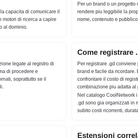
Per un brand o un progetto v
lla capacita di comunicare il
rendere piu leggibile la pro
e motori di ricerca a capire
nome, contenuto e pubblico 
ro al dominio.
Come registrare 
ione legate al registro di
Per registrare .gd conviene
ima di procedere e
brand e facile da ricordare. 
rnati, soprattutto se il
confrontare il costo di regis
i.
combinazione piu adatta al 
Nel catalogo CoolNetwork i 
.gd sono gia organizzati in m
subito costi ricorrenti, dura
Estensioni correl