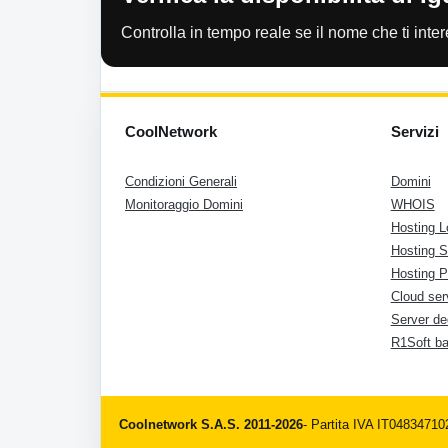
Controlla in tempo reale se il nome che ti inter
CoolNetwork
Servizi
Condizioni Generali
Domini
Monitoraggio Domini
WHOIS
Hosting L
Hosting 
Hosting P
Cloud ser
Server de
R1Soft b
Coolnetwork S.A.S. 2011-2026
- Partita IVA IT0483471