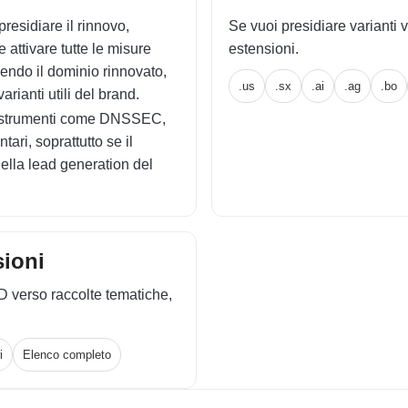
residiare il rinnovo,
Se vuoi presidiare varianti v
e attivare tutte le misure
estensioni.
enendo il dominio rinnovato,
.us
.sx
.ai
.ag
.bo
arianti utili del brand.
re strumenti come DNSSEC,
ari, soprattutto se il
nella lead generation del
sioni
D verso raccolte tematiche,
i
Elenco completo