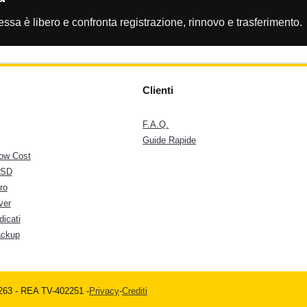
essa è libero e confronta registrazione, rinnovo e trasferimento.
Clienti
F.A.Q.
Guide Rapide
ow Cost
SSD
ro
ver
dicati
ackup
0263 - REA TV-402251 -
Privacy
-
Crediti