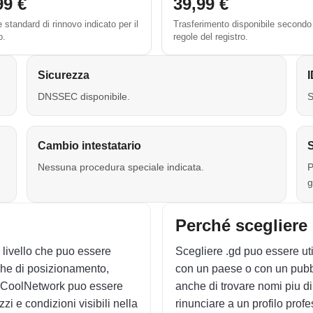
99 €
39,99 €
standard di rinnovo indicato per il
Trasferimento disponibile secondo
o.
regole del registro.
Sicurezza
DNSSEC disponibile.
S
Cambio intestatario
S
Nessuna procedura speciale indicata.
P
g
Perché scegliere
 livello che puo essere
Scegliere .gd puo essere uti
che di posizionamento,
con un paese o con un pubbli
o CoolNetwork puo essere
anche di trovare nomi piu dir
i e condizioni visibili nella
rinunciare a un profilo profe