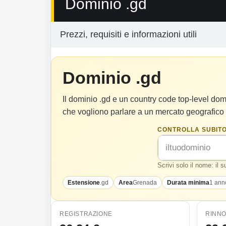
Dominio .gd
Prezzi, requisiti e informazioni utili
Dominio .gd
Il dominio .gd e un country code top-level do
che vogliono parlare a un mercato geografico
CONTROLLA SUBITO
Scrivi solo il nome: il 
Estensione
.gd
Area
Grenada
Durata minima
1 ann
REGISTRAZIONE
RINN