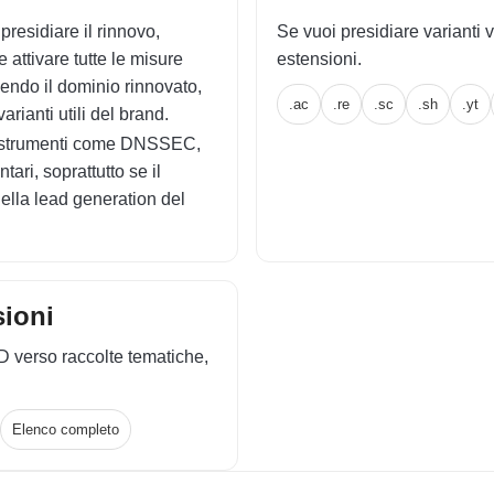
residiare il rinnovo,
Se vuoi presidiare varianti v
e attivare tutte le misure
estensioni.
enendo il dominio rinnovato,
.ac
.re
.sc
.sh
.yt
arianti utili del brand.
re strumenti come DNSSEC,
ari, soprattutto se il
nella lead generation del
sioni
D verso raccolte tematiche,
Elenco completo