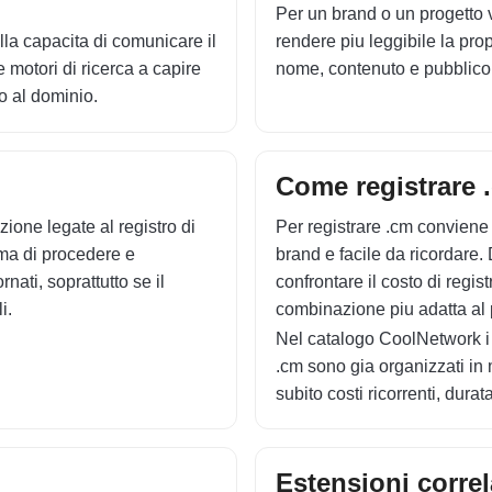
Per un brand o un progetto v
ella capacita di comunicare il
rendere piu leggibile la pro
e motori di ricerca a capire
nome, contenuto e pubblico 
ro al dominio.
Come registrare 
zione legate al registro di
Per registrare .cm conviene
ima di procedere e
brand e facile da ricordare. 
rnati, soprattutto se il
confrontare il costo di regis
i.
combinazione piu adatta al 
Nel catalogo CoolNetwork i 
.cm sono gia organizzati in m
subito costi ricorrenti, dura
Estensioni correl