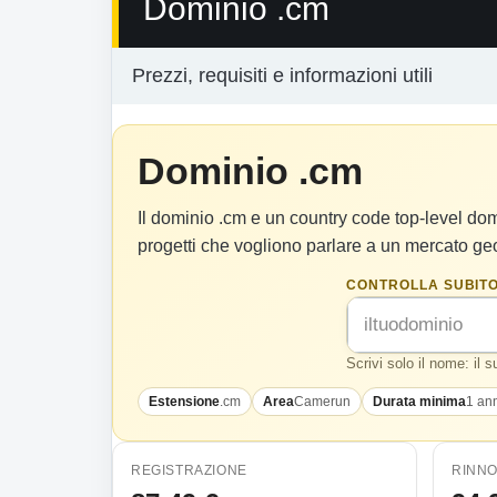
Dominio .cm
Prezzi, requisiti e informazioni utili
Dominio .cm
Il dominio .cm e un country code top-level do
progetti che vogliono parlare a un mercato ge
CONTROLLA SUBITO
Scrivi solo il nome: il 
Estensione
.cm
Area
Camerun
Durata minima
1 an
REGISTRAZIONE
RINN