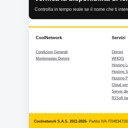
Controlla in tempo reale se il nome che ti inter
CoolNetwork
Servizi
Condizioni Generali
Domini
Monitoraggio Domini
WHOIS
Hosting L
Hosting 
Hosting P
Cloud ser
Server de
R1Soft b
Coolnetwork S.A.S. 2011-2026
- Partita IVA IT0483471