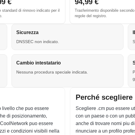
99 €
94,99 €
standard di rinnovo indicato per il
Trasferimento disponibile secondo
o.
regole del registro.
Sicurezza
DNSSEC non indicato.
S
Cambio intestatario
S
Nessuna procedura speciale indicata.
P
g
Perché scegliere
o livello che puo essere
Scegliere .cm puo essere uti
che di posizionamento,
con un paese o con un pubbli
o CoolNetwork puo essere
anche di trovare nomi piu dir
i e condizioni visibili nella
rinunciare a un profilo profe