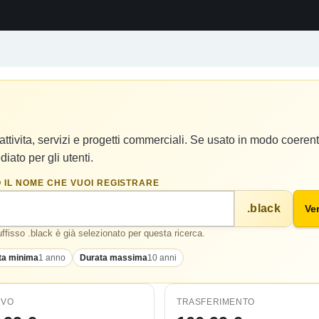
ttivita, servizi e progetti commerciali. Se usato in modo coerente
iato per gli utenti.
 IL NOME CHE VUOI REGISTRARE
.black
Ver
suffisso .black è già selezionato per questa ricerca.
ta minima
1 anno
Durata massima
10 anni
OVO
TRASFERIMENTO