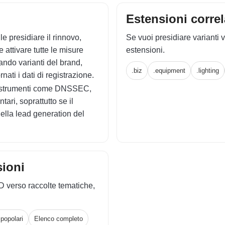
Estensioni correl
e presidiare il rinnovo,
Se vuoi presidiare varianti v
e attivare tutte le misure
estensioni.
diando varianti del brand,
.biz
.equipment
.lighting
ti i dati di registrazione.
re strumenti come DNSSEC,
ari, soprattutto se il
nella lead generation del
sioni
D verso raccolte tematiche,
popolari
Elenco completo