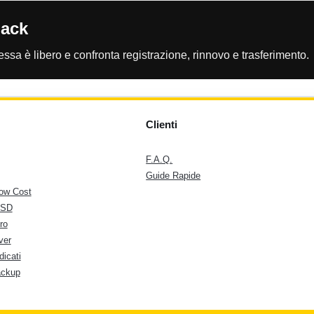
lack
essa è libero e confronta registrazione, rinnovo e trasferimento.
Clienti
F.A.Q.
Guide Rapide
ow Cost
SSD
ro
ver
dicati
ackup