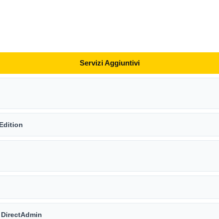
Servizi Aggiuntivi
Edition
r DirectAdmin