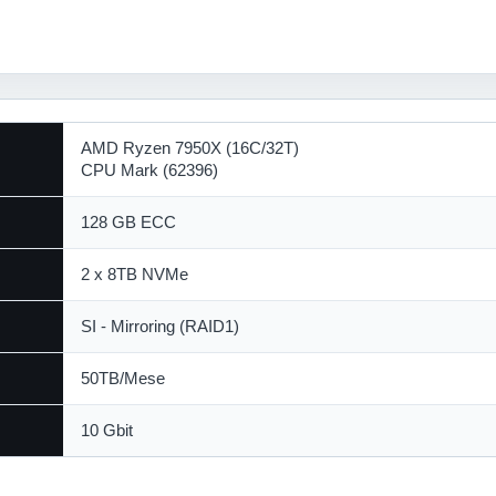
AMD Ryzen 7950X (16C/32T)
CPU Mark (62396)
128 GB ECC
2 x 8TB NVMe
SI - Mirroring (RAID1)
50TB/Mese
10 Gbit