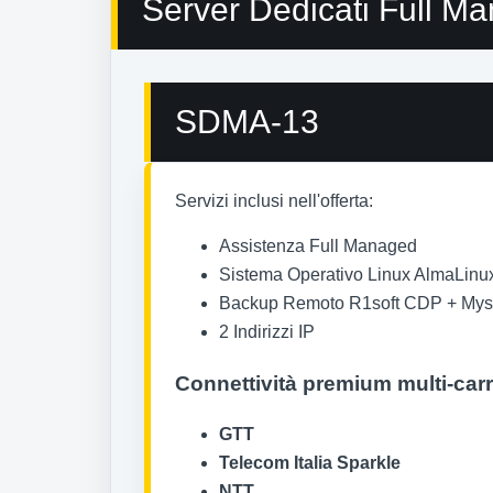
Server Dedicati Full M
SDMA-13
Servizi inclusi nell'offerta:
Assistenza Full Managed
Sistema Operativo Linux AlmaLinux 6
Backup Remoto R1soft CDP + Mysq
2 Indirizzi IP
Connettività premium multi-carr
GTT
Telecom Italia Sparkle
NTT