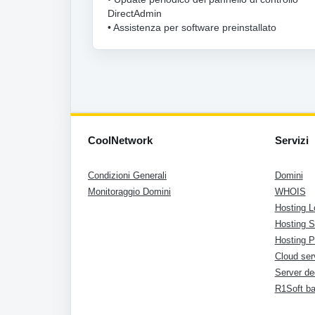
DirectAdmin
• Assistenza per software preinstallato
CoolNetwork
Servizi
Condizioni Generali
Domini
Monitoraggio Domini
WHOIS
Hosting L
Hosting 
Hosting P
Cloud ser
Server de
R1Soft b