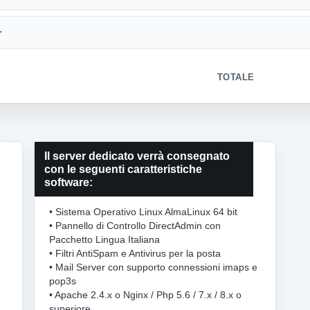
r
TOTALE
Il server dedicato verrà consegnato
con le seguenti caratteristiche
software:
• Sistema Operativo Linux AlmaLinux 64 bit
• Pannello di Controllo DirectAdmin con
Pacchetto Lingua Italiana
• Filtri AntiSpam e Antivirus per la posta
• Mail Server con supporto connessioni imaps e
pop3s
• Apache 2.4.x o Nginx / Php 5.6 / 7.x / 8.x o
superiore