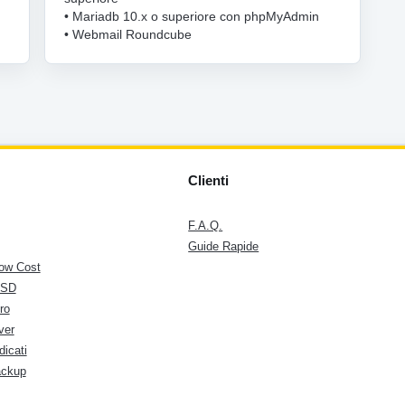
• Mariadb 10.x o superiore con phpMyAdmin
• Webmail Roundcube
Clienti
F.A.Q.
Guide Rapide
ow Cost
SSD
ro
ver
dicati
ackup