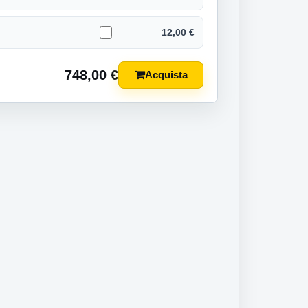
12,00 €
748,00
€
Acquista