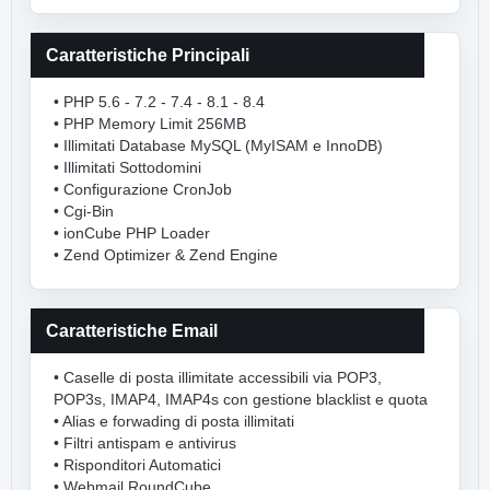
Caratteristiche Principali
• PHP 5.6 - 7.2 - 7.4 - 8.1 - 8.4
• PHP Memory Limit 256MB
• Illimitati Database MySQL (MyISAM e InnoDB)
• Illimitati Sottodomini
• Configurazione CronJob
• Cgi-Bin
• ionCube PHP Loader
• Zend Optimizer & Zend Engine
Caratteristiche Email
• Caselle di posta illimitate accessibili via POP3,
POP3s, IMAP4, IMAP4s con gestione blacklist e quota
• Alias e forwading di posta illimitati
• Filtri antispam e antivirus
• Risponditori Automatici
• Webmail RoundCube