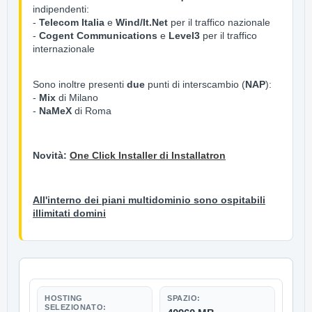
indipendenti:
-
Telecom Italia
e
Wind/It.Net
per il traffico nazionale
-
Cogent Communications
e
Level3
per il traffico
internazionale
Sono inoltre presenti
due
punti di interscambio (
NAP
):
-
Mix
di Milano
-
NaMeX
di Roma
Novità:
One Click Installer di Installatron
All'interno dei piani multidominio sono ospitabili
illimitati domini