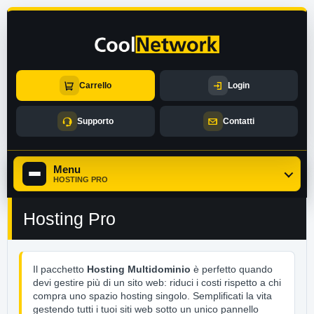
Carrello
Login
Supporto
Contatti
Menu
HOSTING PRO
Hosting Pro
Il pacchetto
Hosting Multidominio
è perfetto quando
devi gestire più di un sito web: riduci i costi rispetto a chi
compra uno spazio hosting singolo. Semplificati la vita
gestendo tutti i tuoi siti web sotto un unico pannello