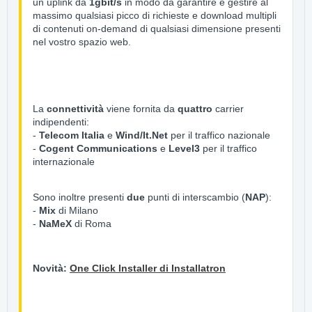
un uplink da
1gbit/s
in modo da garantire e gestire al
massimo qualsiasi picco di richieste e download multipli
di contenuti on-demand di qualsiasi dimensione presenti
nel vostro spazio web.
La
connettività
viene fornita da
quattro
carrier
indipendenti:
-
Telecom Italia
e
Wind/It.Net
per il traffico nazionale
-
Cogent Communications
e
Level3
per il traffico
internazionale
Sono inoltre presenti
due
punti di interscambio (
NAP
):
-
Mix
di Milano
-
NaMeX
di Roma
Novità:
One Click Installer di Installatron