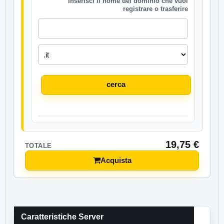
Inserisci il nome del dominio che vuoi
registrare o trasferire
cerca
19,75
€
TOTALE
Acquista
Caratteristiche Server