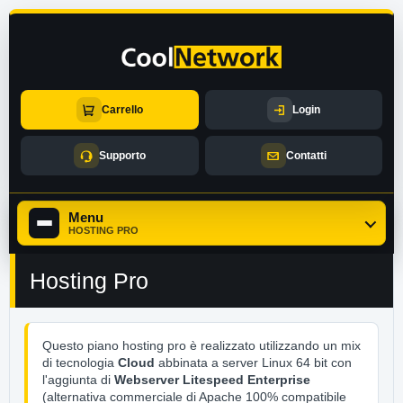
Carrello
Login
Supporto
Contatti
Menu
HOSTING PRO
Hosting Pro
Questo piano hosting pro è realizzato utilizzando un mix
di tecnologia
Cloud
abbinata a server Linux 64 bit con
l'aggiunta di
Webserver Litespeed Enterprise
(alternativa commerciale di Apache 100% compatibile