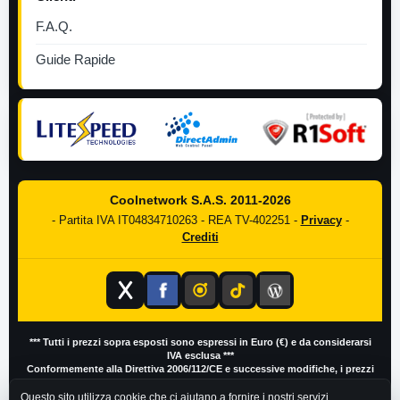
F.A.Q.
Guide Rapide
Coolnetwork S.A.S. 2011-2026
- Partita IVA IT04834710263 - REA TV-402251 -
Privacy
-
Crediti
*** Tutti i prezzi sopra esposti sono espressi in Euro (€) e da considerarsi
IVA esclusa ***
Conformemente alla Direttiva 2006/112/CE e successive modifiche, i prezzi
IVA inclusa possono variare in base al Paese di residenza del cliente
Questo sito utilizza cookie che ci aiutano a fornire i nostri servizi.