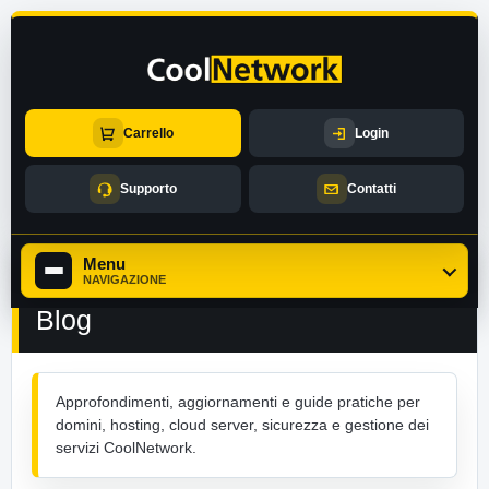
Carrello
Login
Supporto
Contatti
Menu
NAVIGAZIONE
Blog
Approfondimenti, aggiornamenti e guide pratiche per
domini, hosting, cloud server, sicurezza e gestione dei
servizi CoolNetwork.