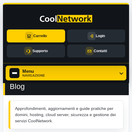
Carrello
Login
Supporto
Contatti
Menu
NAVIGAZIONE
Blog
Approfondimenti, aggiornamenti e guide pratiche per
domini, hosting, cloud server, sicurezza e gestione dei
servizi CoolNetwork.