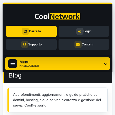
Carrello
Login
Supporto
Contatti
Menu
NAVIGAZIONE
Blog
Approfondimenti, aggiornamenti e guide pratiche per
domini, hosting, cloud server, sicurezza e gestione dei
servizi CoolNetwork.