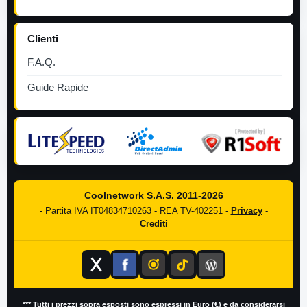
Clienti
F.A.Q.
Guide Rapide
Coolnetwork S.A.S. 2011-2026
- Partita IVA IT04834710263 - REA TV-402251 -
Privacy
-
Crediti
*** Tutti i prezzi sopra esposti sono espressi in Euro (€) e da considerarsi