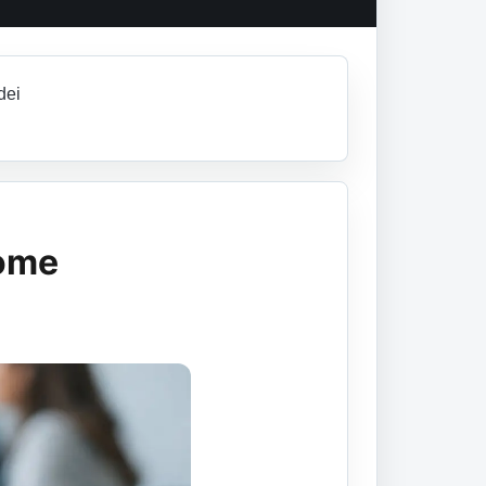
dei
come