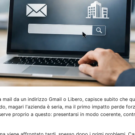
a mail da un indirizzo Gmail o Libero, capisce subito che q
lido, magari l'azienda è seria, ma il primo impatto perde fo
erve proprio a questo: presentarsi in modo coerente, contro
ma viene affrontato tardi, spesso dopo i primi problemi. Case