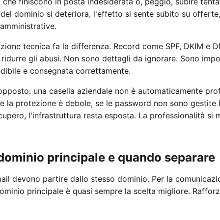
che finiscono in posta indesiderata o, peggio, subire tentat
el dominio si deteriora, l'effetto si sente subito su offert
 amministrative.
azione tecnica fa la differenza. Record come SPF, DKIM e
 ridurre gli abusi. Non sono dettagli da ignorare. Sono impo
edibile e consegnata correttamente.
o opposto: una casella aziendale non è automaticamente pro
 Se la protezione è debole, se le password non sono gestit
upero, l'infrastruttura resta esposta. La professionalità si 
ominio principale e quando separare
il devono partire dallo stesso dominio. Per la comunicazio
ominio principale è quasi sempre la scelta migliore. Raffor