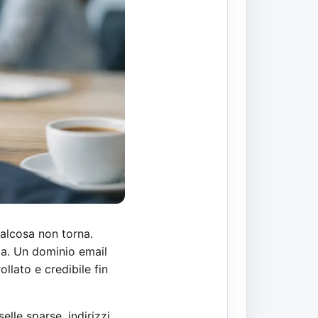
ualcosa non torna.
rza. Un dominio email
llato e credibile fin
lle sparse, indirizzi