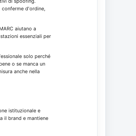
ivi di spoofing.
e, conferme d'ordine,
 DMARC aiutano a
stazioni essenziali per
fessionale solo perché
e bene o se manca un
misura anche nella
ne istituzionale e
za il brand e mantiene