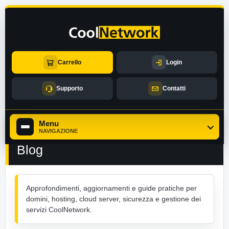
Carrello
Login
Supporto
Contatti
Menu
NAVIGAZIONE
Blog
Approfondimenti, aggiornamenti e guide pratiche per
domini, hosting, cloud server, sicurezza e gestione dei
servizi CoolNetwork.